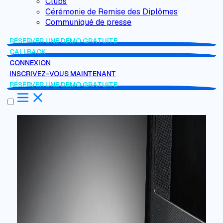
Clubs
Cérémonie de Remise des Diplômes
Communiqué de presse
RÉSERVER UNE DÉMO GRATUITE
CALLBACK
CONNEXION
INSCRIVEZ-VOUS MAINTENANT
RÉSERVER UNE DÉMO GRATUITE