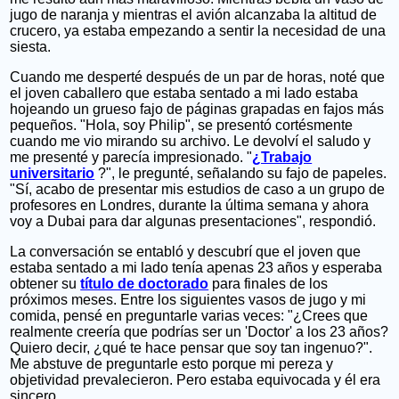
jugo de naranja y mientras el avión alcanzaba la altitud de
crucero, ya estaba empezando a sentir la necesidad de una
siesta.
Cuando me desperté después de un par de horas, noté que
el joven caballero que estaba sentado a mi lado estaba
hojeando un grueso fajo de páginas grapadas en fajos más
pequeños. "Hola, soy Philip", se presentó cortésmente
cuando me vio mirando su archivo. Le devolví el saludo y
me presenté y parecía impresionado. "
¿Trabajo
universitario
?", le pregunté, señalando su fajo de papeles.
"Sí, acabo de presentar mis estudios de caso a un grupo de
profesores en Londres, durante la última semana y ahora
voy a Dubai para dar algunas presentaciones", respondió.
La conversación se entabló y descubrí que el joven que
estaba sentado a mi lado tenía apenas 23 años y esperaba
obtener su
título de doctorado
para finales de los
próximos meses. Entre los siguientes vasos de jugo y mi
comida, pensé en preguntarle varias veces: "¿Crees que
realmente creería que podrías ser un 'Doctor' a los 23 años?
Quiero decir, ¿qué te hace pensar que soy tan ingenuo?".
Me abstuve de preguntarle esto porque mi pereza y
objetividad prevalecieron. Pero estaba equivocada y él era
sincero.