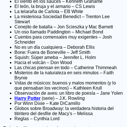
El viento en los sauces – Kenneth Grahame
El león, la bruja y el armario – CS Lewis
La telaraña de Carlota – EB White
La misteriosa Sociedad Benedict – Trenton Lee
Stewart
Conejito de batalla – Jon Scieszka y Mac Barnett
Un oso llamado Paddington – Michael Bond
Cuentos para comensales muy exigentes – Josh
Schneider
No es un día cualquiera – Deborah Ellis
Bone: Fuera de Boneville – Jeff Smith
Squish: Súper ameba – Jennifer L. Holm
Hacia el volcán – Don Wood
Las chicas piensan en todo – Catherine Thimmeah
Misterios de la naturaleza en seis minutos – Faith
Brynie
Vidas de músicos: buenos y malos momentos (y lo
que pensaban los vecinos) – Kathleen Krull
Observación de aves: un libro de poesía – Jane Yolen
Harry Potter
(serie) – J.K. Rowling
Por Winn Dixie – Kate DiCamillo
Globos sobre Broadway: la verdadera historia del
titiritero del desfile de Macy's – Melissa
Reglas – Cynthia Lord