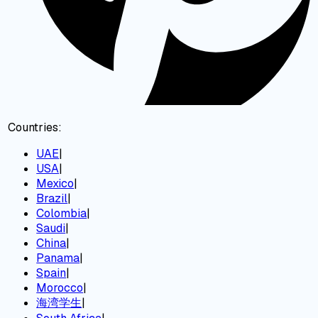
Countries:
UAE
|
USA
|
Mexico
|
Brazil
|
Colombia
|
Saudi
|
China
|
Panama
|
Spain
|
Morocco
|
海湾学生
|