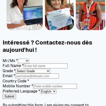
Intéressé ? Contactez-nous dès
aujourd'hui !
Mr/Ms
*
Full Name
*
Grade
*
Email
*
Country Code
*
Mobile Number
*
Preferred Language
*
Submit
By submitting this form, I am giving my consent to