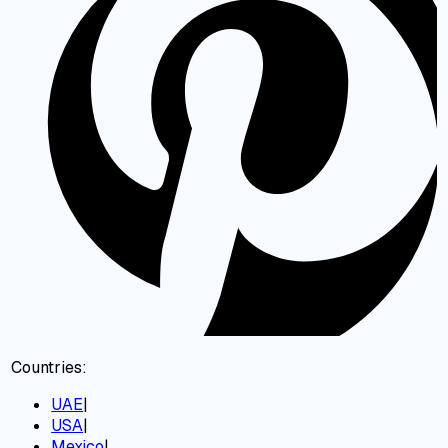
Countries:
UAE
|
USA
|
Mexico
|