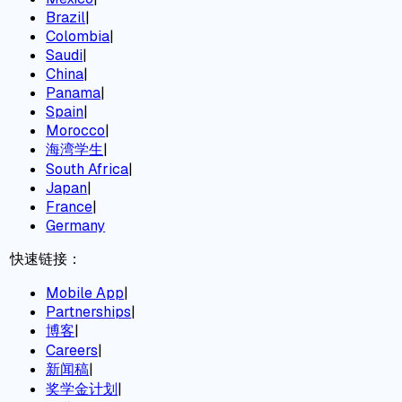
Brazil
|
Colombia
|
Saudi
|
China
|
Panama
|
Spain
|
Morocco
|
海湾学生
|
South Africa
|
Japan
|
France
|
Germany
快速链接：
Mobile App
|
Partnerships
|
博客
|
Careers
|
新闻稿
|
奖学金计划
|