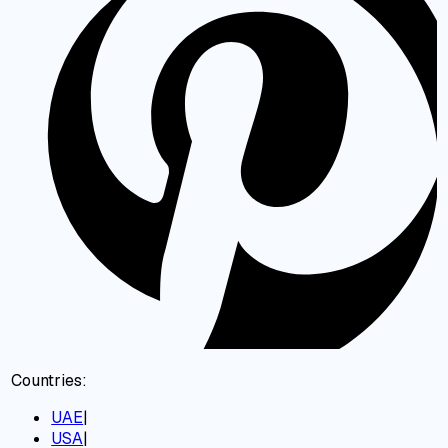
Countries:
UAE
|
USA
|