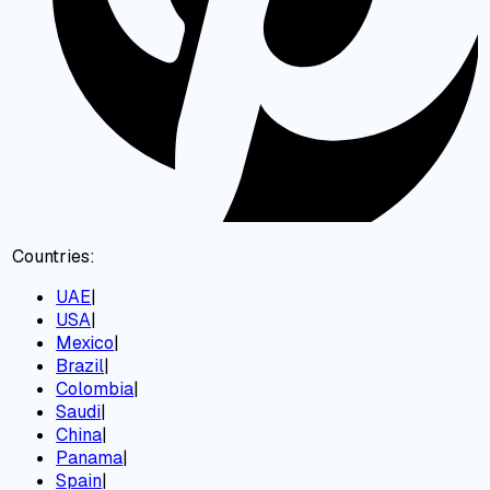
Countries:
UAE
|
USA
|
Mexico
|
Brazil
|
Colombia
|
Saudi
|
China
|
Panama
|
Spain
|