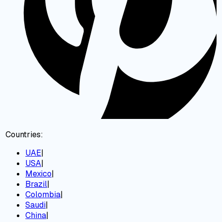
Countries:
UAE
|
USA
|
Mexico
|
Brazil
|
Colombia
|
Saudi
|
China
|