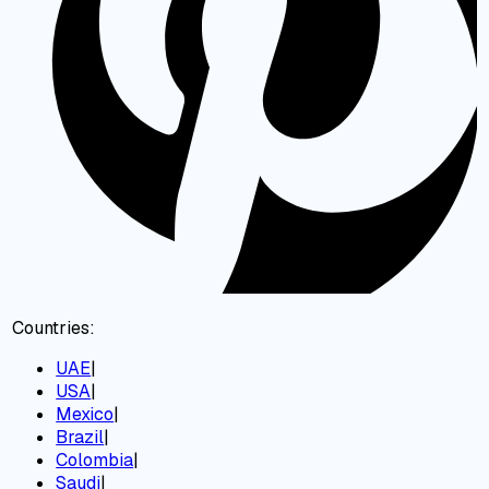
Countries:
UAE
|
USA
|
Mexico
|
Brazil
|
Colombia
|
Saudi
|