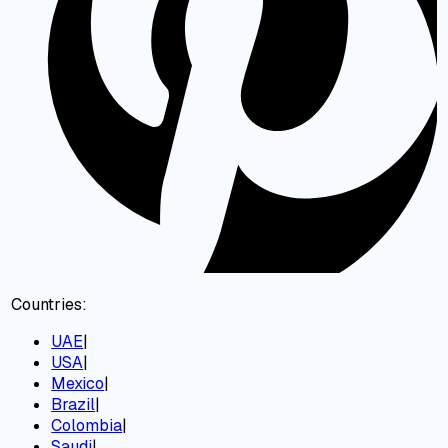
Countries:
UAE
|
USA
|
Mexico
|
Brazil
|
Colombia
|
Saudi
|