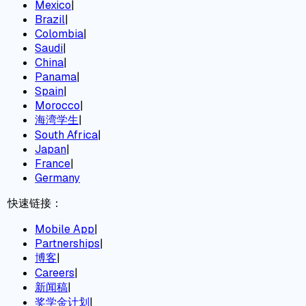
Mexico
|
Brazil
|
Colombia
|
Saudi
|
China
|
Panama
|
Spain
|
Morocco
|
海湾学生
|
South Africa
|
Japan
|
France
|
Germany
快速链接：
Mobile App
|
Partnerships
|
博客
|
Careers
|
新闻稿
|
奖学金计划
|