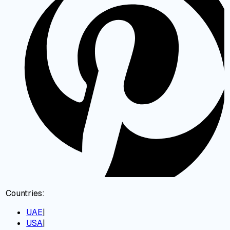
Countries:
UAE
|
USA
|