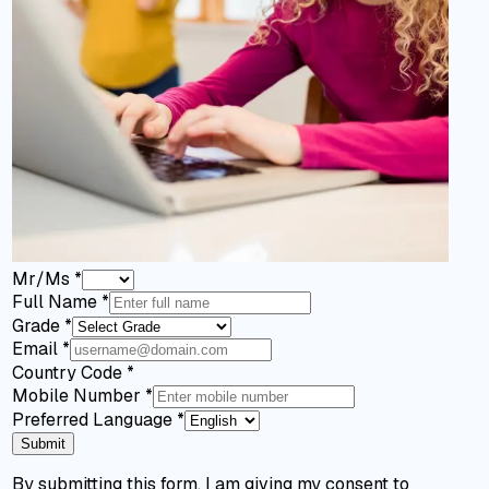
Mr/Ms
*
Full Name
*
Grade
*
Email
*
Country Code
*
Mobile Number
*
Preferred Language
*
Submit
By submitting this form, I am giving my consent to