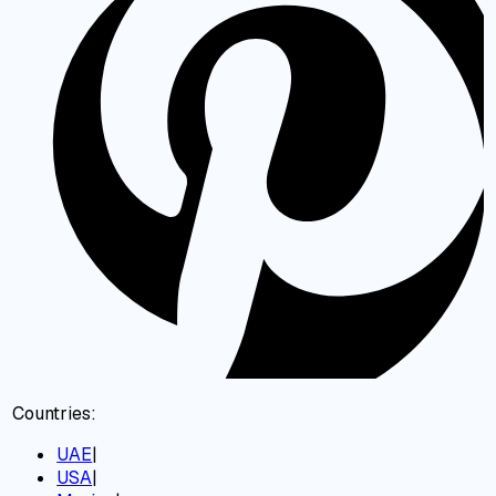
Countries:
UAE
|
USA
|