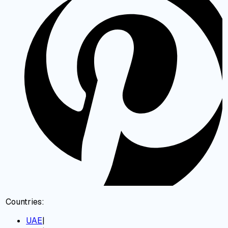
Countries:
UAE
|