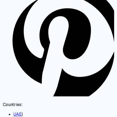
Countries:
UAE
|