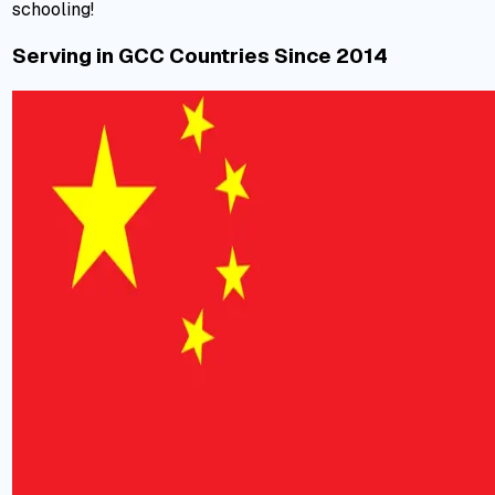
schooling!
Serving in GCC Countries Since 2014