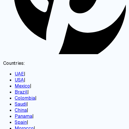
Countries:
UAE
|
USA
|
Mexico
|
Brazil
|
Colombia
|
Saudi
|
China
|
Panama
|
Spain
|
Morocco
|