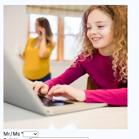
Mr/Ms
*